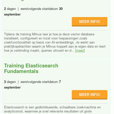
2
dagen | eerstvolgende startdatum
30
september
MEER INFO!
Tijdens de training Milvus leer je hoe je deze vector database
installeert, configureert en inzet voor toepassingen zoals
zoekfunctionaliteit op basis van AI-embeddings. Je werkt aan
praktijkopdrachten waarin je Milvus koppelt aan je eigen data en leert
hoe je verbinding maakt, queries uitvoert en d... [
meer
]
Training Elasticsearch
Fundamentals
3
dagen | eerstvolgende startdatum
7
september
MEER INFO!
Elasticsearch is een gedistribueerde, schaalbare zoekmachine en
analyticstool, waarmee je snel relevante resultaten uit grote