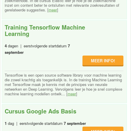
zoekmethode. In de cursus Elastic leer je hoe je de zoekmachine
inzet om content beter te ontsluiten met relevante zoekresultaten of
gerelateerde suggesties. [
meer
]
Training Tensorflow Machine
Learning
4
dagen | eerstvolgende startdatum
7
september
MEER INFO!
Tensorflow is een open source software library voor machine learning
die zowel krachtig als toegankelijk is. In de training Machine Learning
met Tensorflow maak je kennis met de principes van neurale
netwerken en Deep Learning. Vervolgens leer je hoe je snel complexe
machine learning modellen ontwik... [
meer
]
Cursus Google Ads Basis
1
dag | eerstvolgende startdatum
7 september