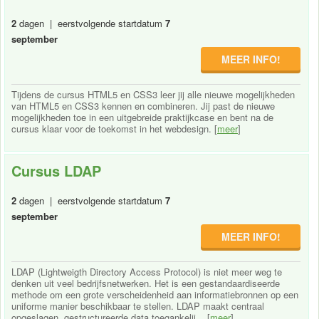
2
dagen | eerstvolgende startdatum
7
september
MEER INFO!
Tijdens de cursus HTML5 en CSS3 leer jij alle nieuwe mogelijkheden
van HTML5 en CSS3 kennen en combineren. Jij past de nieuwe
mogelijkheden toe in een uitgebreide praktijkcase en bent na de
cursus klaar voor de toekomst in het webdesign. [
meer
]
Cursus LDAP
2
dagen | eerstvolgende startdatum
7
september
MEER INFO!
LDAP (Lightweigth Directory Access Protocol) is niet meer weg te
denken uit veel bedrijfsnetwerken. Het is een gestandaardiseerde
methode om een grote verscheidenheid aan informatiebronnen op een
uniforme manier beschikbaar te stellen. LDAP maakt centraal
opgeslagen, gestructureerde data toegankelij... [
meer
]