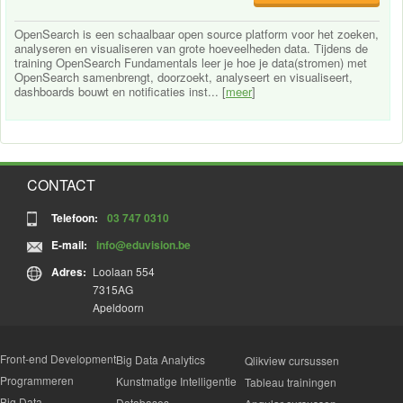
OpenSearch is een schaalbaar open source platform voor het zoeken,
analyseren en visualiseren van grote hoeveelheden data. Tijdens de
training OpenSearch Fundamentals leer je hoe je data(stromen) met
OpenSearch samenbrengt, doorzoekt, analyseert en visualiseert,
dashboards bouwt en notificaties inst... [
meer
]
CONTACT
Telefoon:
03 747 0310
E-mail:
info@eduvision.be
Adres:
Loolaan 554
7315AG
Apeldoorn
Front-end Development
Big Data Analytics
Qlikview cursussen
Programmeren
Kunstmatige Intelligentie
Tableau trainingen
Big Data
Databases