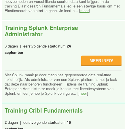
hoeveelheden en verschillende soorten data kunt krijgen. In de
training Elasticsearch Fundamentals leg je een stevige basis om met
Elasticsearch van start te gaan. Je leert h... [
meer
]
Training Splunk Enterprise
Administrator
3
dagen | eerstvolgende startdatum
24
september
MEER INFO!
Met Splunk maak je door machines gegenereerde data real-time
inzichtelijk. Als administrator van een Splunk platform is het je taak
dat deze naar behoren functioneert. Tijdens de training Splunk
Enterprise Administrator maak je kennis met licentiesysteem van
Splunk en leer je hoe je Splunk configure... [
meer
]
Training Cribl Fundamentals
2
dagen | eerstvolgende startdatum
16
september