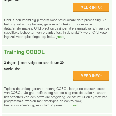
MEER INFO!
Cribl is een veelzijdig platform voor betrouwbare data processing. Of
het nu gaat om logbeheer, gegevensroutering, of complexe
datatransformaties, Cribl biedt oplossingen die aanpasbaar zijn aan de
specifieke behoeften van organisaties. In de praktijk wordt Cribl vaak
ingezet voor oplossingen op het... [
meer
]
Training COBOL
3
dagen | eerstvolgende startdatum
30
september
MEER INFO!
Tijdens de praktijkgerichte training COBOL leer je de basisprincipes
van COBOL. Je gaat zelfstandig aan de slag met de praktijk, waarin
het opzetten van een ontwikkelomgeving, de structuur en syntax van
programma's, werken met datatypes en control flow,
bestandsverwerking, modulair programm... [
meer
]