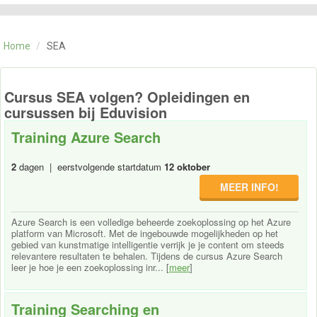
CATEGORIE
TRAININGEN
Home
/
SEA
OVER ONS
CONTACT
SKILLS ALCHEMIST
Cursus SEA volgen? Opleidingen en
cursussen bij Eduvision
Training Azure Search
2
dagen | eerstvolgende startdatum
12 oktober
MEER INFO!
Azure Search is een volledige beheerde zoekoplossing op het Azure
platform van Microsoft. Met de ingebouwde mogelijkheden op het
gebied van kunstmatige intelligentie verrijk je je content om steeds
relevantere resultaten te behalen. Tijdens de cursus Azure Search
leer je hoe je een zoekoplossing inr... [
meer
]
Training Searching en