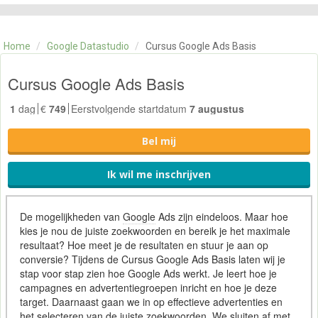
CATEGORIE
TRAININGEN
Home
/
Google Datastudio
/
Cursus Google Ads Basis
OVER ONS
CONTACT
Cursus Google Ads Basis
SKILLS ALCHEMIST
1
dag
€
749
Eerstvolgende startdatum
7 augustus
Bel mij
Ik wil me inschrijven
De mogelijkheden van
Google
Ads zijn eindeloos. Maar hoe
kies je nou de juiste zoekwoorden en bereik je het maximale
resultaat? Hoe meet je de resultaten en stuur je aan op
conversie? Tijdens de Cursus Google Ads Basis laten wij je
stap voor stap zien hoe Google Ads werkt. Je leert hoe je
campagnes en advertentiegroepen inricht en hoe je deze
target. Daarnaast gaan we in op effectieve advertenties en
het selecteren van de juiste zoekwoorden. We sluiten af met