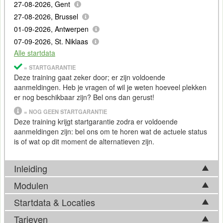
27-08-2026, Gent
27-08-2026, Brussel
01-09-2026, Antwerpen
07-09-2026, St. Niklaas
Alle startdata
= STARTGARANTIE
Deze training gaat zeker door; er zijn voldoende
aanmeldingen. Heb je vragen of wil je weten hoeveel plekken
er nog beschikbaar zijn? Bel ons dan gerust!
= NOG GEEN STARTGARANTIE
Deze training krijgt startgarantie zodra er voldoende
aanmeldingen zijn: bel ons om te horen wat de actuele status
is of wat op dit moment de alternatieven zijn.
Inleiding
Modulen
Welkom bij de Cursus Google Ads Basis
Startdata & Locaties
De Cursus Google Ads Basis bestaat uit vijf modulen.
De mogelijkheden van
Google
Ads zijn eindeloos. Maar hoe
Tarieven
kies je nou de juiste zoekwoorden en bereik je het maximale