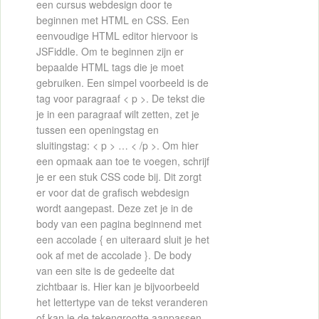
een cursus webdesign door te
beginnen met HTML en CSS. Een
eenvoudige HTML editor hiervoor is
JSFiddle. Om te beginnen zijn er
bepaalde HTML tags die je moet
gebruiken. Een simpel voorbeeld is de
tag voor paragraaf < p >. De tekst die
je in een paragraaf wilt zetten, zet je
tussen een openingstag en
sluitingstag: < p > … < /p >. Om hier
een opmaak aan toe te voegen, schrijf
je er een stuk CSS code bij. Dit zorgt
er voor dat de grafisch webdesign
wordt aangepast. Deze zet je in de
body van een pagina beginnend met
een accolade { en uiteraard sluit je het
ook af met de accolade }. De body
van een site is de gedeelte dat
zichtbaar is. Hier kan je bijvoorbeeld
het lettertype van de tekst veranderen
of kan je de tekengrootte aanpassen.