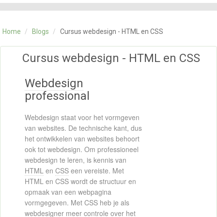
CATEGORIE
TRAININGEN
Home
/
Blogs
/
Cursus webdesign - HTML en CSS
OVER ONS
CONTACT
Cursus webdesign - HTML en CSS
SKILLS ALCHEMIST
Webdesign
professional
Webdesign staat voor het vormgeven
van websites. De technische kant, dus
het ontwikkelen van websites behoort
ook tot webdesign. Om professioneel
webdesign te leren, is kennis van
HTML
en
CSS
een vereiste. Met
HTML en CSS wordt de structuur en
opmaak van een webpagina
vormgegeven. Met CSS heb je als
webdesigner meer controle over het