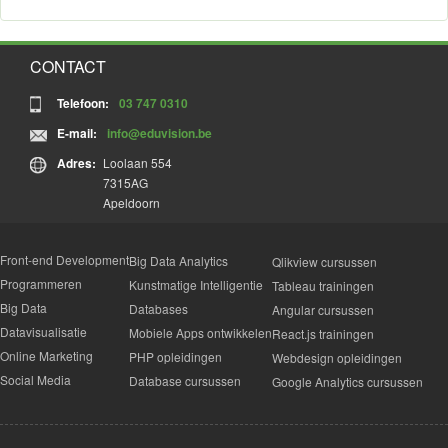
CONTACT
Telefoon:
03 747 0310
E-mail:
info@eduvision.be
Adres:
Loolaan 554
7315AG
Apeldoorn
Front-end Development
Big Data Analytics
Qlikview cursussen
Programmeren
Kunstmatige Intelligentie
Tableau trainingen
Big Data
Databases
Angular cursussen
Datavisualisatie
Mobiele Apps ontwikkelen
React.js trainingen
Online Marketing
PHP opleidingen
Webdesign opleidingen
Social Media
Database cursussen
Google Analytics cursussen