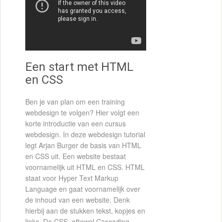
Een start met HTML
en CSS
Ben je van plan om een training
webdesign te volgen? Hier volgt een
korte introductie van een cursus
webdesign. In deze webdesign tutorial
legt Arjan Burger de basis van HTML
en CSS uit. Een website bestaat
voornamelijk uit HTML en CSS. HTML
staat voor Hyper Text Markup
Language en gaat voornamelijk over
de inhoud van een website. Denk
hierbij aan de stukken tekst, kopjes en
links. De CSS, oftewel Cascading