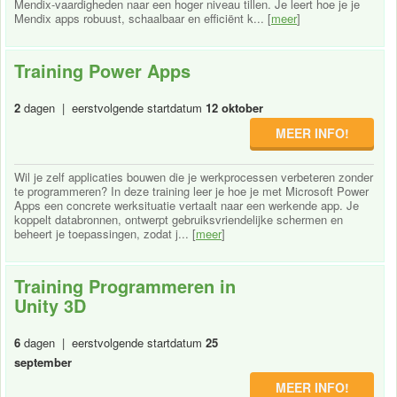
Mendix-vaardigheden naar een hoger niveau tillen. Je leert hoe je je
Mendix apps robuust, schaalbaar en efficiënt k... [
meer
]
Training Power Apps
2
dagen | eerstvolgende startdatum
12 oktober
MEER INFO!
Wil je zelf applicaties bouwen die je werkprocessen verbeteren zonder
te programmeren? In deze training leer je hoe je met Microsoft Power
Apps een concrete werksituatie vertaalt naar een werkende app. Je
koppelt databronnen, ontwerpt gebruiksvriendelijke schermen en
beheert je toepassingen, zodat j... [
meer
]
Training Programmeren in
Unity 3D
6
dagen | eerstvolgende startdatum
25
september
MEER INFO!