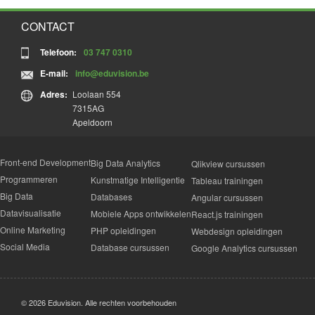
CONTACT
Telefoon:
03 747 0310
E-mail:
info@eduvision.be
Adres:
Loolaan 554
7315AG
Apeldoorn
Front-end Development
Big Data Analytics
Qlikview cursussen
Programmeren
Kunstmatige Intelligentie
Tableau trainingen
Big Data
Databases
Angular cursussen
Datavisualisatie
Mobiele Apps ontwikkelen
React.js trainingen
Online Marketing
PHP opleidingen
Webdesign opleidingen
Social Media
Database cursussen
Google Analytics cursussen
© 2026 Eduvision. Alle rechten voorbehouden