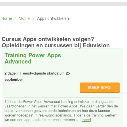
CATEGORIE
TRAININGEN
Home
/
Mobiel
/
Apps ontwikkelen
OVER ONS
CONTACT
SKILLS ALCHEMIST
Cursus Apps ontwikkelen volgen?
Opleidingen en cursussen bij Eduvision
Training Power Apps
Advanced
2
dagen | eerstvolgende startdatum
25
september
MEER INFO!
Tijdens de Power Apps Advanced training ontwikkel je diepgaande
vaardigheden in het werken met Power Apps. We gaan verder dan de
basis, verkennen geavanceerde technieken en hoe deze kunnen
worden toegepast in real-world scenarios. Tijdens de training werken
we aan een app, zodat je je kennis meteen ... [
meer
]