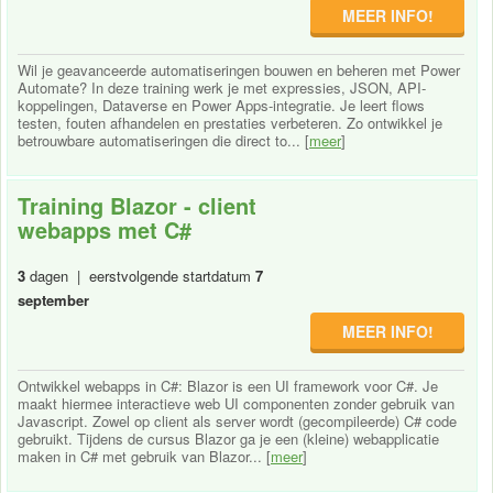
MEER INFO!
Wil je geavanceerde automatiseringen bouwen en beheren met Power
Automate? In deze training werk je met expressies, JSON, API-
koppelingen, Dataverse en Power Apps-integratie. Je leert flows
testen, fouten afhandelen en prestaties verbeteren. Zo ontwikkel je
betrouwbare automatiseringen die direct to... [
meer
]
Training Blazor - client
webapps met C#
3
dagen | eerstvolgende startdatum
7
september
MEER INFO!
Ontwikkel webapps in C#: Blazor is een UI framework voor C#. Je
maakt hiermee interactieve web UI componenten zonder gebruik van
Javascript. Zowel op client als server wordt (gecompileerde) C# code
gebruikt. Tijdens de cursus Blazor ga je een (kleine) webapplicatie
maken in C# met gebruik van Blazor... [
meer
]