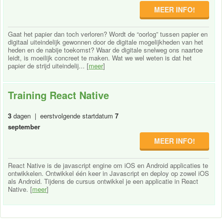
MEER INFO!
Gaat het papier dan toch verloren? Wordt de “oorlog” tussen papier en
digitaal uiteindelijk gewonnen door de digitale mogelijkheden van het
heden en de nabije toekomst? Waar de digitale snelweg ons naartoe
leidt, is moeilijk concreet te maken. Wat we wel weten is dat het
papier de strijd uiteindelij... [
meer
]
Training React Native
3
dagen | eerstvolgende startdatum
7
september
MEER INFO!
React Native is de javascript engine om iOS en Android applicaties te
ontwikkelen. Ontwikkel één keer in Javascript en deploy op zowel iOS
als Android. Tijdens de cursus ontwikkel je een applicatie in React
Native. [
meer
]