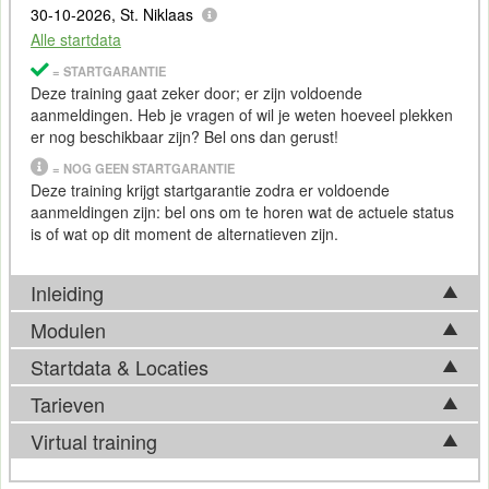
30-10-2026, St. Niklaas
Alle startdata
= STARTGARANTIE
Deze training gaat zeker door; er zijn voldoende
aanmeldingen. Heb je vragen of wil je weten hoeveel plekken
er nog beschikbaar zijn? Bel ons dan gerust!
= NOG GEEN STARTGARANTIE
Deze training krijgt startgarantie zodra er voldoende
aanmeldingen zijn: bel ons om te horen wat de actuele status
is of wat op dit moment de alternatieven zijn.
Inleiding
Modulen
Wil je leren hoe je data-integratieprocessen binnen Azure
beheersbaar en schaalbaar opzet met Azure Data Factory?
Startdata & Locaties
Tijdens de Training Azure Data Factory komen in basis
In deze training werk je aan het ontwerpen, automatiseren en
onderstaande onderwerpen aan bod. Afhankelijk van
Tarieven
beheren van pipelines voor data-ingestie, transformaties en
Kies uit 5 locatie(s) in België. Ook beschikbaar in
Utrecht
en
ontwikkelingen op het vakgebied, kan de feitelijke
gegevensverwerking binnen Azure-omgevingen. Je leert
Apeldoorn
.
Virtual training
trainingsinhoud hier echter van afwijken. Bel ons gerust voor
databronnen koppelen,
ETL
- en ELT-processen opzetten en
Tarief
meer informatie over de actuele inhoud.
dataflows beheren met behulp van de visuele interface van
Wil je de door jou gewenste training liever
virtueel
(online)