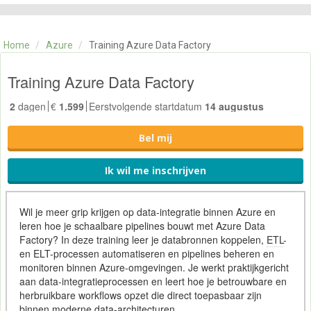
CATEGORIE
TRAININGEN
Home
/
Azure
/
Training Azure Data Factory
OVER ONS
CONTACT
Training Azure Data Factory
SKILLS ALCHEMIST
2
dagen
€
1.599
Eerstvolgende startdatum
14 augustus
Bel mij
Ik wil me inschrijven
Wil je meer grip krijgen op data-integratie binnen Azure en
leren hoe je schaalbare pipelines bouwt met Azure Data
Factory? In deze training leer je databronnen koppelen,
ETL
-
en ELT-processen automatiseren en pipelines beheren en
monitoren binnen Azure-omgevingen. Je werkt praktijkgericht
aan data-integratieprocessen en leert hoe je betrouwbare en
herbruikbare workflows opzet die direct toepasbaar zijn
binnen moderne data-architecturen.