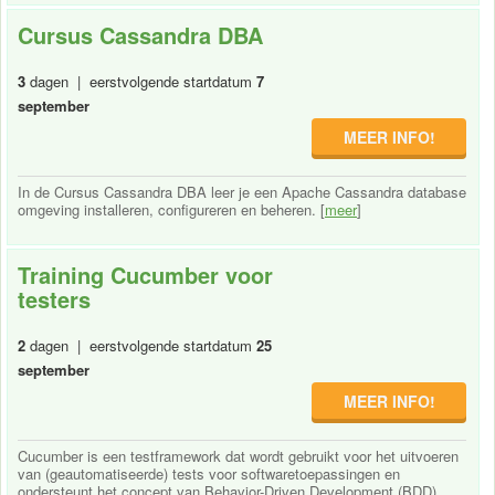
Cursus Cassandra DBA
3
dagen | eerstvolgende startdatum
7
september
MEER INFO!
In de Cursus Cassandra DBA leer je een Apache Cassandra database
omgeving installeren, configureren en beheren. [
meer
]
Training Cucumber voor
testers
2
dagen | eerstvolgende startdatum
25
september
MEER INFO!
Cucumber is een testframework dat wordt gebruikt voor het uitvoeren
van (geautomatiseerde) tests voor softwaretoepassingen en
ondersteunt het concept van Behavior-Driven Development (BDD).