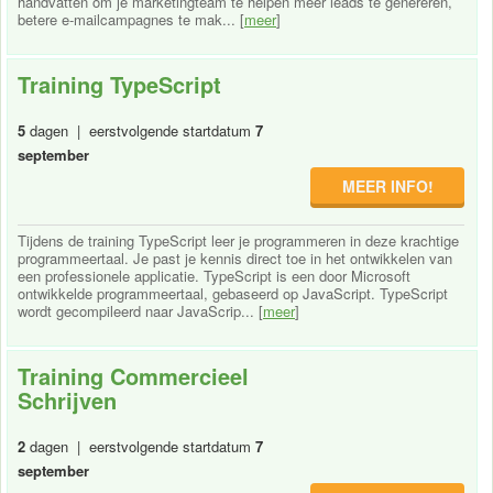
handvatten om je marketingteam te helpen meer leads te genereren,
betere e-mailcampagnes te mak... [
meer
]
Training TypeScript
5
dagen | eerstvolgende startdatum
7
september
MEER INFO!
Tijdens de training TypeScript leer je programmeren in deze krachtige
programmeertaal. Je past je kennis direct toe in het ontwikkelen van
een professionele applicatie. TypeScript is een door Microsoft
ontwikkelde programmeertaal, gebaseerd op JavaScript. TypeScript
wordt gecompileerd naar JavaScrip... [
meer
]
Training Commercieel
Schrijven
2
dagen | eerstvolgende startdatum
7
september