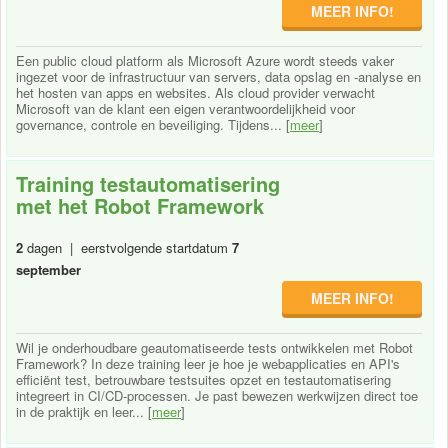
MEER INFO!
Een public cloud platform als Microsoft Azure wordt steeds vaker
ingezet voor de infrastructuur van servers, data opslag en -analyse en
het hosten van apps en websites. Als cloud provider verwacht
Microsoft van de klant een eigen verantwoordelijkheid voor
governance, controle en beveiliging. Tijdens... [
meer
]
Training testautomatisering
met het Robot Framework
2
dagen | eerstvolgende startdatum
7
september
MEER INFO!
Wil je onderhoudbare geautomatiseerde tests ontwikkelen met Robot
Framework? In deze training leer je hoe je webapplicaties en API's
efficiënt test, betrouwbare testsuites opzet en testautomatisering
integreert in CI/CD-processen. Je past bewezen werkwijzen direct toe
in de praktijk en leer... [
meer
]