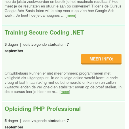
nou de juiste zoekwoorden en bereik je het maximale resultaat? Hoe
meet je de resultaten en stuur je aan op conversie? Tijdens de Cursus
Google Ads Basis laten wij je stap voor stap zien hoe Google Ads
werkt. Je leert hoe je campagnes ... [
meer
]
Training Secure Coding .NET
3
dagen | eerstvolgende startdatum
7
september
MEER INFO!
Ontwikkelaars kunnen er niet meer omheen; programmeren met
veiligheid als uitgangspunt. In de huidige online wereld komt je code
vroeg of laat in aanraking met de buitenwereld en kunnen en zullen
kwaadwillenden de veiligheid en stabiliteit ervan op de proef stellen. In
deze cursus leer je hiermee re... [
meer
]
Opleiding PHP Professional
5
dagen | eerstvolgende startdatum
7
september