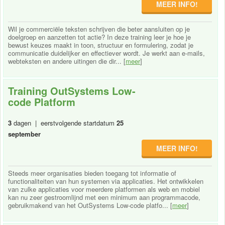
MEER INFO!
Wil je commerciële teksten schrijven die beter aansluiten op je
doelgroep en aanzetten tot actie? In deze training leer je hoe je
bewust keuzes maakt in toon, structuur en formulering, zodat je
communicatie duidelijker en effectiever wordt. Je werkt aan e-mails,
webteksten en andere uitingen die dir... [
meer
]
Training OutSystems Low-
code Platform
3
dagen | eerstvolgende startdatum
25
september
MEER INFO!
Steeds meer organisaties bieden toegang tot informatie of
functionaliteiten van hun systemen via applicaties. Het ontwikkelen
van zulke applicaties voor meerdere platformen als web en mobiel
kan nu zeer gestroomlijnd met een minimum aan programmacode,
gebruikmakend van het OutSystems Low-code platfo... [
meer
]