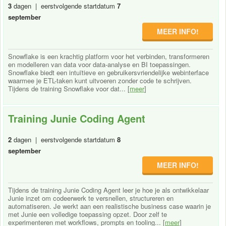
3
dagen | eerstvolgende startdatum
7
september
MEER INFO!
Snowflake is een krachtig platform voor het verbinden, transformeren
en modelleren van data voor data-analyse en BI toepassingen.
Snowflake biedt een intuïtieve en gebruikersvriendelijke webinterface
waarmee je ETL-taken kunt uitvoeren zonder code te schrijven.
Tijdens de training Snowflake voor dat... [
meer
]
Training Junie Coding Agent
2
dagen | eerstvolgende startdatum
8
september
MEER INFO!
Tijdens de training Junie Coding Agent leer je hoe je als ontwikkelaar
Junie inzet om codeerwerk te versnellen, structureren en
automatiseren. Je werkt aan een realistische business case waarin je
met Junie een volledige toepassing opzet. Door zelf te
experimenteren met workflows, prompts en tooling... [
meer
]