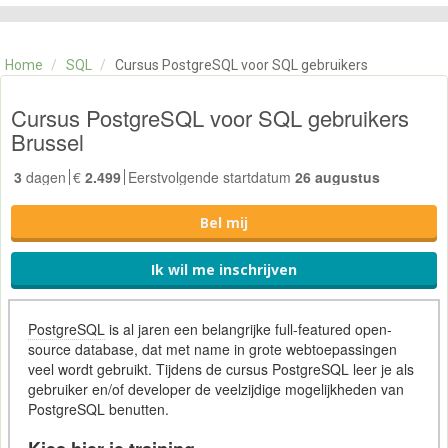
CATEGORIE
TRAININGEN
Home
/
SQL
/
Cursus PostgreSQL voor SQL gebruikers
OVER ONS
CONTACT
Cursus PostgreSQL voor SQL gebruikers
SKILLS ALCHEMIST
Brussel
3
dagen
€
2.499
Eerstvolgende startdatum
26 augustus
Bel mij
Ik wil me inschrijven
PostgreSQL
is al jaren een belangrijke full-featured open-
source database, dat met name in grote webtoepassingen
veel wordt gebruikt. Tijdens de cursus PostgreSQL leer je als
gebruiker en/of developer de veelzijdige mogelijkheden van
PostgreSQL benutten.