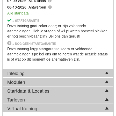
07-09-2026, St. Niklaas
06-10-2026, Antwerpen
Alle startdata
= STARTGARANTIE
Deze training gaat zeker door; er zijn voldoende
aanmeldingen. Heb je vragen of wil je weten hoeveel plekken
er nog beschikbaar zijn? Bel ons dan gerust!
= NOG GEEN STARTGARANTIE
Deze training krijgt startgarantie zodra er voldoende
aanmeldingen zijn: bel ons om te horen wat de actuele status
is of wat op dit moment de alternatieven zijn.
Inleiding
Modulen
Tijdens de cursus
Startdata & Locaties
Tijdens de Cursus PostgreSQL voor SQL gebruikers
Tijdens de Cursus PostgreSQL voor SQL gebruikers leer je
behandelen we de volgende modulen:
Tarieven
alle specifieke eigenschappen en functies van de
Kies uit 5 locatie(s) in België. Ook beschikbaar in
Utrecht
en
PostgreSQL
database
PostGreSQL
-database uitgebreid kennen. We gaan in op de
Apeldoorn
.
Virtual training
architectuur, beheersoftware, datatypen en componenten van
Tarief
Algemene architectuur