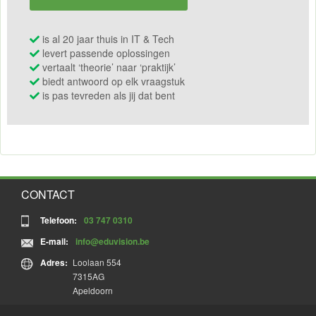
is al 20 jaar thuis in IT & Tech
levert passende oplossingen
vertaalt ‘theorie’ naar ‘praktijk’
biedt antwoord op elk vraagstuk
is pas tevreden als jij dat bent
CONTACT
Telefoon:
03 747 0310
E-mail:
info@eduvision.be
Adres:
Loolaan 554
7315AG
Apeldoorn