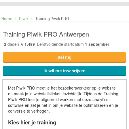
CATEGORIE
TRAININGEN
Home
/
Piwik
/
Training Piwik PRO
OVER ONS
CONTACT
Training Piwik PRO Antwerpen
SKILLS ALCHEMIST
2
dagen
€
1.499
Eerstvolgende startdatum
1 september
Bel mij
Ik wil me inschrijven
Met
Piwik
PRO meet je het bezoekersverkeer op je website
en maak je je webstatistieken inzichtelijk. Tijdens de Training
Piwik PRO leer je uitgebreid werken met deze analytics-
software en zet je het in om je website te optimaliseren en je
conversie te verhogen.
Kies hier je training