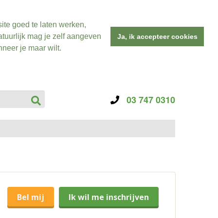
ite goed te laten werken,
tuurlijk mag je zelf aangeven
Ja, ik accepteer cookies
neer je maar wilt.
03 747 0310
Bel mij
Ik wil me inschrijven