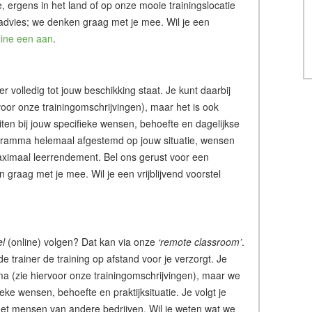
tie, ergens in het land of op onze mooie trainingslocatie
 advies; we denken graag met je mee. Wil je een
line een aan
.
ner volledig tot jouw beschikking staat. Je kunt daarbij
or onze trainingomschrijvingen), maar het is ook
iten bij jouw specifieke wensen, behoefte en dagelijkse
rogramma helemaal afgestemd op jouw situatie, wensen
ximaal leerrendement. Bel ons gerust voor een
graag met je mee. Wil je een vrijblijvend voorstel
el
(online) volgen? Dat kan via onze
‘remote classroom’
.
de trainer de training op afstand voor je verzorgt. Je
a (zie hiervoor onze trainingomschrijvingen), maar we
ke wensen, behoefte en praktijksituatie. Je volgt je
of met mensen van andere bedrijven. Wil je weten wat we