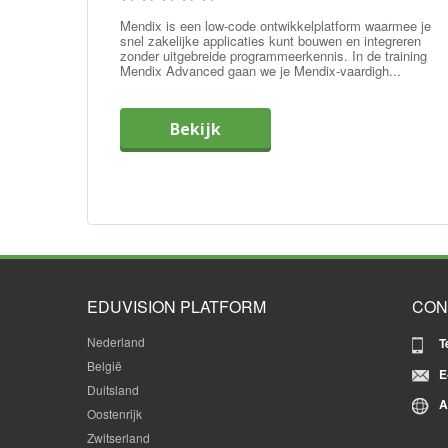
Mendix is een low-code ontwikkelplatform waarmee je
snel zakelijke applicaties kunt bouwen en integreren
zonder uitgebreide programmeerkennis. In de training
Mendix Advanced gaan we je Mendix-vaardigh...
Bekijk
EDUVISION PLATFORM
CON
Nederland
T
België
E
Duitsland
A
Oostenrijk
Zwitserland