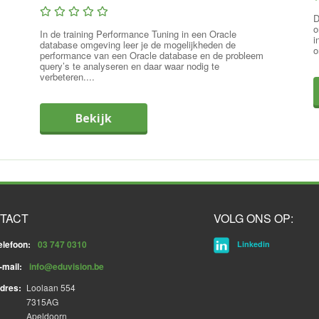
D
o
In de training Performance Tuning in een Oracle
i
database omgeving leer je de mogelijkheden de
o
performance van een Oracle database en de probleem
query’s te analyseren en daar waar nodig te
verbeteren....
Bekijk
TACT
VOLG ONS OP:
elefoon:
03 747 0310
Linkedin
-mail:
info@eduvision.be
dres:
Loolaan 554
7315AG
Apeldoorn