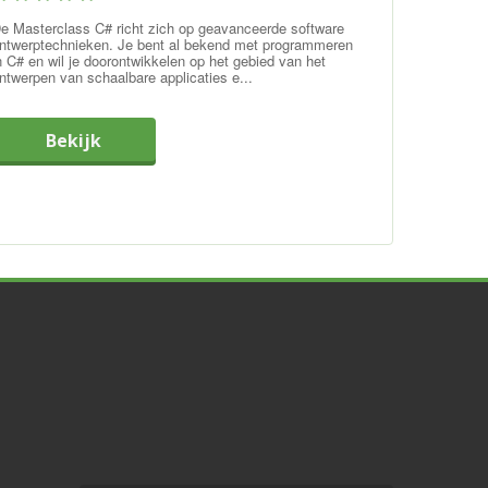
e Masterclass C# richt zich op geavanceerde software
ntwerptechnieken. Je bent al bekend met programmeren
n C# en wil je doorontwikkelen op het gebied van het
ntwerpen van schaalbare applicaties e...
Bekijk