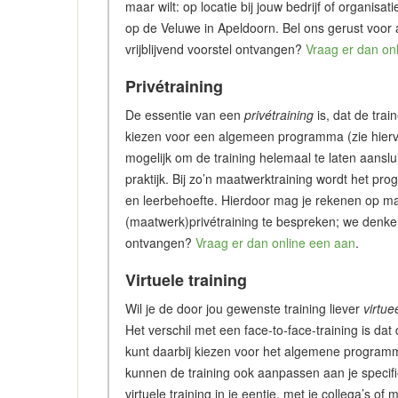
maar wilt: op locatie bij jouw bedrijf of organisa
op de Veluwe in Apeldoorn. Bel ons gerust voor
vrijblijvend voorstel ontvangen?
Vraag er dan on
Privétraining
De essentie van een
privétraining
is, dat de trai
kiezen voor een algemeen programma (zie hiervo
mogelijk om de training helemaal te laten aanslu
praktijk. Bij zo’n maatwerktraining wordt het p
en leerbehoefte. Hierdoor mag je rekenen op ma
(maatwerk)privétraining te bespreken; we denken 
ontvangen?
Vraag er dan online een aan
.
Virtuele training
Wil je de door jou gewenste training liever
virtue
Het verschil met een face-to-face-training is dat 
kunt daarbij kiezen voor het algemene programm
kunnen de training ook aanpassen aan je specifie
virtuele training in je eentje, met je collega’s 