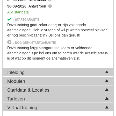
30-09-2026, Antwerpen
Alle startdata
= STARTGARANTIE
Deze training gaat zeker door; er zijn voldoende
aanmeldingen. Heb je vragen of wil je weten hoeveel plekken
er nog beschikbaar zijn? Bel ons dan gerust!
= NOG GEEN STARTGARANTIE
Deze training krijgt startgarantie zodra er voldoende
aanmeldingen zijn: bel ons om te horen wat de actuele status
is of wat op dit moment de alternatieven zijn.
Inleiding
Modulen
Welkom bij de Cursus Database Design
Startdata & Locaties
De cursus bestaat uit een viertal modulen die samen drie
De basis van vrijwel iedere applicatie of moderne website
lesdagen beslaan. De volgende modulen worden behandeld:
Tarieven
wordt gevormd door een database. De wijze waarop die
Kies uit 5 locatie(s) in België. Ook beschikbaar in
Utrecht
en
Principes Relationeel Database ontwerp
database is opgezet en ingericht bepaalt voor een groot deel
Apeldoorn
.
Virtual training
Data analyse
de performance van de applicatie. De betrouwbaarheid van
Tarief
Data normalisatie
de informatie die in de database wordt opgeslagen is ook