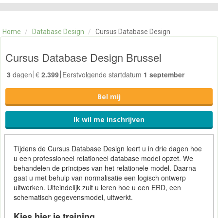
CATEGORIE
TRAININGEN
Home
/
Database Design
/
Cursus Database Design
OVER ONS
CONTACT
Cursus Database Design Brussel
SKILLS ALCHEMIST
3
dagen
€
2.399
Eerstvolgende startdatum
1 september
Bel mij
Ik wil me inschrijven
Tijdens de Cursus Database Design leert u in drie dagen hoe
u een professioneel relationeel database model opzet. We
behandelen de principes van het relationele model. Daarna
gaat u met behulp van normalisatie een logisch ontwerp
uitwerken. Uiteindelijk zult u leren hoe u een ERD, een
schematisch gegevensmodel, uitwerkt.
Kies hier je training