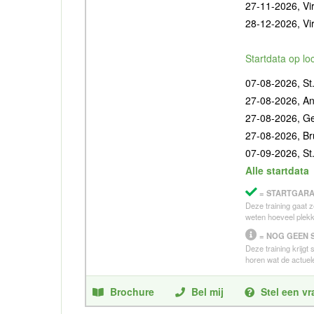
27-11-2026, Vir
28-12-2026, Vir
Startdata op lo
07-08-2026, St.
27-08-2026, A
27-08-2026, G
27-08-2026, Br
07-09-2026, St.
Alle startdata
= STARTGARA
Deze training gaat z
weten hoeveel plekk
= NOG GEEN 
Deze training krijgt
horen wat de actuele
Brochure
Bel mij
Stel een v