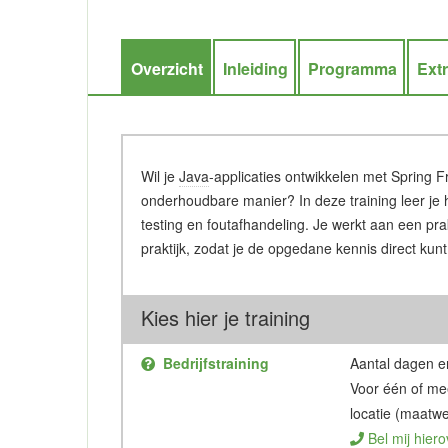
Overzicht
Inleiding
Programma
Ext
Wil je
Java
-applicaties ontwikkelen met Spring 
onderhoudbare manier? In deze training leer je 
testing en foutafhandeling. Je werkt aan een prak
praktijk, zodat je de opgedane kennis direct kun
Kies hier je training
Bedrijfstraining
Aantal dagen en
Voor één of me
locatie (maatwe
Bel mij hiero