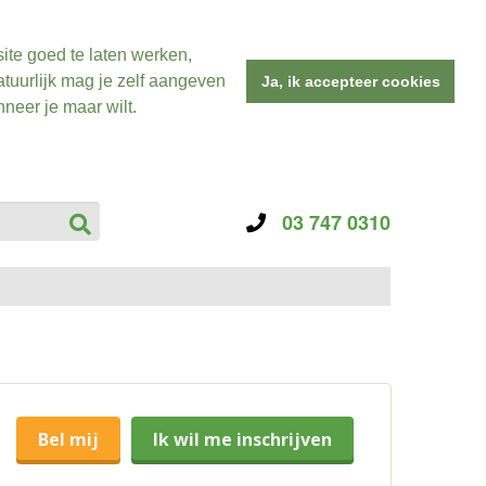
ite goed te laten werken,
tuurlijk mag je zelf aangeven
Ja, ik accepteer cookies
neer je maar wilt.
03 747 0310
Bel mij
Ik wil me inschrijven