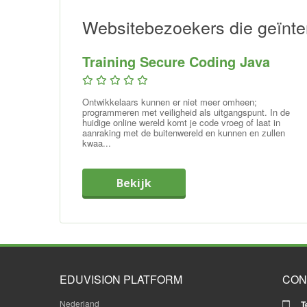
Websitebezoekers die geïnte
Training Secure Coding Java
Ontwikkelaars kunnen er niet meer omheen;
programmeren met veiligheid als uitgangspunt. In de
huidige online wereld komt je code vroeg of laat in
aanraking met de buitenwereld en kunnen en zullen
kwaa...
Bekijk
EDUVISION PLATFORM
CON
Nederland
T