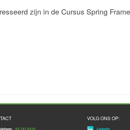
resseerd zijn in de Cursus Spring Fram
TACT
VOLG ONS OP:
elefoon:
03 747 0310
Linkedin