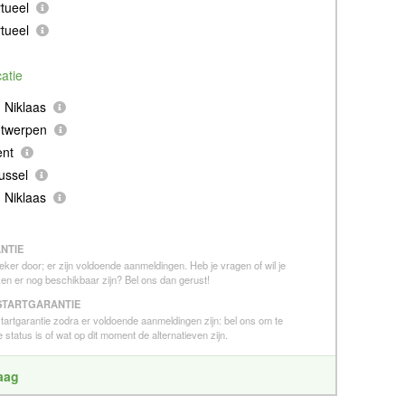
tueel
tueel
catie
 Niklaas
ntwerpen
ent
ussel
 Niklaas
NTIE
eker door; er zijn voldoende aanmeldingen. Heb je vragen of wil je
en er nog beschikbaar zijn? Bel ons dan gerust!
STARTGARANTIE
 startgarantie zodra er voldoende aanmeldingen zijn: bel ons om te
 status is of wat op dit moment de alternatieven zijn.
raag