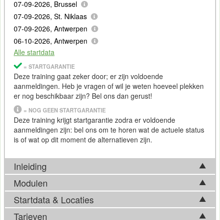
07-09-2026, Brussel
07-09-2026, St. Niklaas
07-09-2026, Antwerpen
06-10-2026, Antwerpen
Alle startdata
= STARTGARANTIE
Deze training gaat zeker door; er zijn voldoende
aanmeldingen. Heb je vragen of wil je weten hoeveel plekken
er nog beschikbaar zijn? Bel ons dan gerust!
= NOG GEEN STARTGARANTIE
Deze training krijgt startgarantie zodra er voldoende
aanmeldingen zijn: bel ons om te horen wat de actuele status
is of wat op dit moment de alternatieven zijn.
Inleiding
Modulen
In de vakgebieden
data analyse
en
statistiek
is de
programmeertaal
R
inmiddels gemeengoed. Een rijke selectie
Startdata & Locaties
Tijdens de training
R
Shiny en Markdown komen de volgende
aan packages en libraries zorgen ervoor dat de
onderwerpen aan bod:
Tarieven
functionaliteiten enorm kunnen worden uitgebreid en verfijnd.