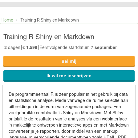
CATEGORIE
TRAININGEN
Home
/
Training R Shiny en Markdown
OVER ONS
CONTACT
Training R Shiny en Markdown
SKILLS ALCHEMIST
2
dagen
€
1.599
Eerstvolgende startdatum
7 september
Bel mij
Ik wil me inschrijven
De programmeertaal
R
is zeer populair in het gebruik bij data
en statistische analyse. Mede vanwege de ruime selectie aan
uitbreidingen in de vorm van zogenaamde packages. Een
veelgebruikte combinatie is Shiny en Markdown. Met Shiny
ontsluit je de resultaten van je analyses via een webinterface
in makkelijk te ontwerpen interactieve apps en met Markdown
converteer je je rapporten, door middel van een markup
language, in verschillende documenttypen zoals
HTML
, PDF,