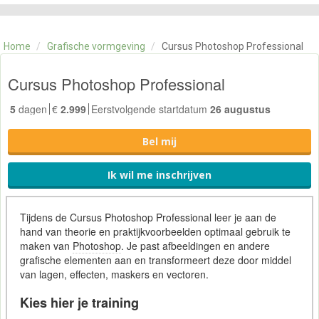
CATEGORIE
TRAININGEN
Home
/
Grafische vormgeving
/
Cursus Photoshop Professional
OVER ONS
CONTACT
Cursus Photoshop Professional
SKILLS ALCHEMIST
5
dagen
€
2.999
Eerstvolgende startdatum
26 augustus
Bel mij
Ik wil me inschrijven
Tijdens de Cursus Photoshop Professional leer je aan de
hand van theorie en praktijkvoorbeelden optimaal gebruik te
maken van
Photoshop
. Je past afbeeldingen en andere
grafische elementen aan en transformeert deze door middel
van lagen, effecten, maskers en vectoren.
Kies hier je training