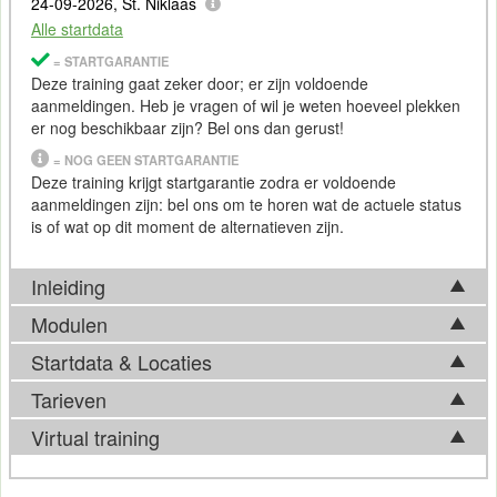
24-09-2026, St. Niklaas
Alle startdata
= STARTGARANTIE
Deze training gaat zeker door; er zijn voldoende
aanmeldingen. Heb je vragen of wil je weten hoeveel plekken
er nog beschikbaar zijn? Bel ons dan gerust!
= NOG GEEN STARTGARANTIE
Deze training krijgt startgarantie zodra er voldoende
aanmeldingen zijn: bel ons om te horen wat de actuele status
is of wat op dit moment de alternatieven zijn.
Inleiding
Modulen
In de grafische markt geldt dat
Photoshop
het
standaardpakket is voor beeldbewerking. Het programma
Startdata & Locaties
Tijdens de Cursus Photoshop Professional komen in basis
wordt veel gebruikt in combinatie met andere pakketten uit de
onderstaande onderwerpen aan bod. Afhankelijk van
Tarieven
Adobe
Creative Suite
:
Indesign
en
Illustrator
.
Kies uit 5 locatie(s) in België. Ook beschikbaar in
Utrecht
en
ontwikkelingen op het vakgebied, kan de feitelijke
Apeldoorn
.
Virtual training
Tijdens de cursus Photoshop
trainingsinhoud hier echter van afwijken. Bel ons gerust voor
Tarief
meer informatie over de actuele inhoud.
Tijdens de Cursus Photoshop Professional leer je Photoshop
Wil je de door jou gewenste training liever
virtueel
(online)
van binnen en van buiten kennen. Je leert afbeeldingen en