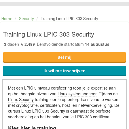
CATEGORIE
TRAININGEN
Home
/
Security
/
Training Linux LPIC 303 Security
OVER ONS
CONTACT
Training Linux LPIC 303 Security
SKILLS ALCHEMIST
3
dagen
€
2.499
Eerstvolgende startdatum
14 augustus
Bel mij
Ik wil me inschrijven
Met een LPIC 3 niveau certificering toon je je expertise aan
op het hoogste niveau van
Linux
systeembeheer
. Tijdens de
Linux
Security
training leer je op enterprise niveau te werken
met cryptografie, certificaten, host- en netwerkbeveiliging. De
cursus Linux LPIC 303 Security is daarnaast de perfecte
voorbereiding op het behalen van je LPIC 303 certificaat.
Kies hier je training