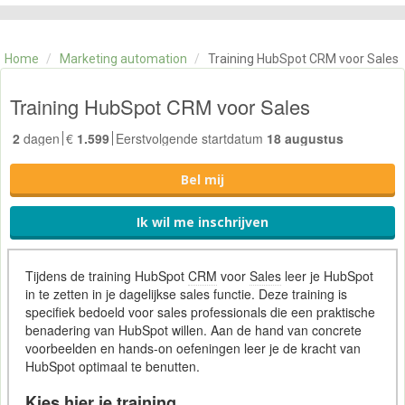
CATEGORIE
TRAININGEN
Home
/
Marketing automation
/
Training HubSpot CRM voor Sales
OVER ONS
CONTACT
Training HubSpot CRM voor Sales
SKILLS ALCHEMIST
2
dagen
€
1.599
Eerstvolgende startdatum
18 augustus
Bel mij
Ik wil me inschrijven
Tijdens de training HubSpot
CRM
voor
Sales
leer je HubSpot
in te zetten in je dagelijkse sales functie. Deze training is
specifiek bedoeld voor sales professionals die een praktische
benadering van HubSpot willen. Aan de hand van concrete
voorbeelden en hands-on oefeningen leer je de kracht van
HubSpot optimaal te benutten.
Kies hier je training