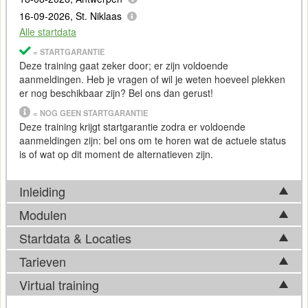
16-09-2026, St. Niklaas
Alle startdata
= STARTGARANTIE
Deze training gaat zeker door; er zijn voldoende
aanmeldingen. Heb je vragen of wil je weten hoeveel plekken
er nog beschikbaar zijn? Bel ons dan gerust!
= NOG GEEN STARTGARANTIE
Deze training krijgt startgarantie zodra er voldoende
aanmeldingen zijn: bel ons om te horen wat de actuele status
is of wat op dit moment de alternatieven zijn.
Inleiding
Modulen
HubSpot
CRM
is een veelgebruikte tool binnen
sales
. Het
platform biedt een centrale opslag voor klantinteracties,
Startdata & Locaties
Tijdens de Training HubSpot CRM voor Sales komen in basis
waardoor het beheer van contactinformatie en
communicatie
onderstaande onderwerpen aan bod. Afhankelijk van
Tarieven
wordt gestroomlijnd.
Kies uit 5 locatie(s) in België. Ook beschikbaar in
Utrecht
en
ontwikkelingen op het vakgebied, kan de feitelijke
Apeldoorn
.
Virtual training
De deal-pipelinefunctie visualiseert het sales traject en kan
trainingsinhoud hier echter van afwijken. Bel ons gerust voor
automatische herinneringen genereren bij bepaalde stappen
Tarief
meer informatie over de actuele inhoud.