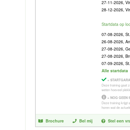
27-11-2026, Vir
28-12-2026, Vir
Startdata op lo
07-08-2026, St.
26-08-2026, A
27-08-2026, G
27-08-2026, Br
07-09-2026, St.
Alle startdata
= STARTGARA
Deze training gaat z
weten hoeveel plekk
= NOG GEEN 
Deze training krijgt
horen wat de actuele
Brochure
Bel mij
Stel een v