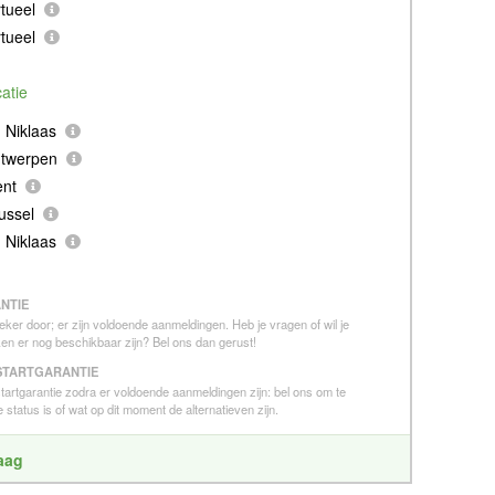
tueel
tueel
catie
 Niklaas
ntwerpen
ent
ussel
 Niklaas
NTIE
eker door; er zijn voldoende aanmeldingen. Heb je vragen of wil je
en er nog beschikbaar zijn? Bel ons dan gerust!
STARTGARANTIE
 startgarantie zodra er voldoende aanmeldingen zijn: bel ons om te
 status is of wat op dit moment de alternatieven zijn.
raag