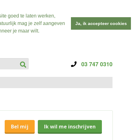
ite goed te laten werken,
tuurlijk mag je zelf aangeven
Ja, ik accepteer cookies
neer je maar wilt.
03 747 0310
Bel mij
Ik wil me inschrijven