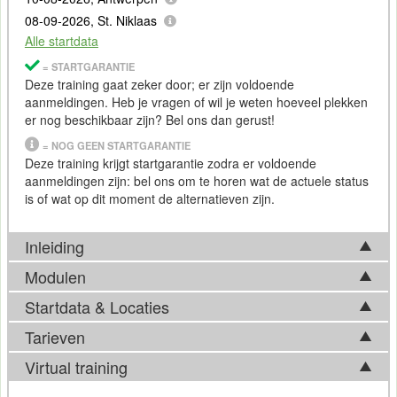
08-09-2026, St. Niklaas
Alle startdata
= STARTGARANTIE
Deze training gaat zeker door; er zijn voldoende
aanmeldingen. Heb je vragen of wil je weten hoeveel plekken
er nog beschikbaar zijn? Bel ons dan gerust!
= NOG GEEN STARTGARANTIE
Deze training krijgt startgarantie zodra er voldoende
aanmeldingen zijn: bel ons om te horen wat de actuele status
is of wat op dit moment de alternatieven zijn.
Inleiding
Modulen
Gazebo is een krachtig, open-source simulatieplatform dat
speciaal is ontwikkeld voor het simuleren van robots in
Startdata & Locaties
Tijdens de Training Gazebo fundamentals komen in basis
complexe omgevingen. Het biedt gebruikers de mogelijkheid
onderstaande onderwerpen aan bod. Afhankelijk van
Tarieven
om nauwkeurige, fysiek-realistische simulaties te maken
Kies uit 5 locatie(s) in België. Ook beschikbaar in
Utrecht
en
ontwikkelingen op het vakgebied, kan de feitelijke
waarin robots kunnen bewegen, interacteren met objecten en
Apeldoorn
.
Virtual training
trainingsinhoud hier echter van afwijken. Bel ons gerust voor
hun sensoren kunnen gebruiken om de omgeving waar te
Tarief
meer informatie over de actuele inhoud.
nemen. Gazebo wordt veel gebruikt in de robotica, omdat het