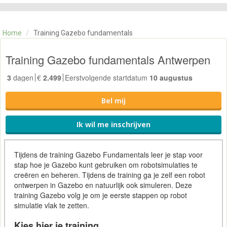
CATEGORIE
TRAININGEN
Home
/
Training Gazebo fundamentals
OVER ONS
CONTACT
Training Gazebo fundamentals Antwerpen
SKILLS ALCHEMIST
3
dagen
€
2.499
Eerstvolgende startdatum
10 augustus
Bel mij
Ik wil me inschrijven
Tijdens de training Gazebo Fundamentals leer je stap voor
stap hoe je Gazebo kunt gebruiken om robotsimulaties te
creëren en beheren. Tijdens de training ga je zelf een robot
ontwerpen in Gazebo en natuurlijk ook simuleren. Deze
training Gazebo volg je om je eerste stappen op robot
simulatie vlak te zetten.
Kies hier je training