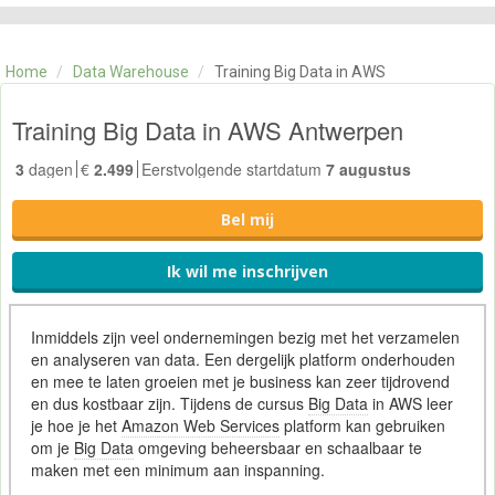
CATEGORIE
TRAININGEN
Home
/
Data Warehouse
/
Training Big Data in AWS
OVER ONS
CONTACT
Training Big Data in AWS Antwerpen
SKILLS ALCHEMIST
3
dagen
€
2.499
Eerstvolgende startdatum
7 augustus
Bel mij
Ik wil me inschrijven
Inmiddels zijn veel ondernemingen bezig met het verzamelen
en analyseren van data. Een dergelijk platform onderhouden
en mee te laten groeien met je business kan zeer tijdrovend
en dus kostbaar zijn. Tijdens de cursus
Big Data
in AWS leer
je hoe je het
Amazon Web Services
platform kan gebruiken
om je
Big Data
omgeving beheersbaar en schaalbaar te
maken met een minimum aan inspanning.