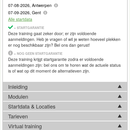
07-08-2026, Antwerpen
07-09-2026, Gent
Alle startdata
= STARTGARANTIE
Deze training gaat zeker door; er zijn voldoende
aanmeldingen. Heb je vragen of wil je weten hoeveel plekken
er nog beschikbaar zijn? Bel ons dan gerust!
= NOG GEEN STARTGARANTIE
Deze training krijgt startgarantie zodra er voldoende
aanmeldingen zijn: bel ons om te horen wat de actuele status
is of wat op dit moment de alternatieven zijn.
Inleiding
Modulen
De meeste bedrijven gebruiken tegenwoordig grote
hoeveelheden aan data. Zij hebben dat verkregen uit
Startdata & Locaties
Tijdens de Training
Big Data
in AWS komen in basis
bijvoorbeeld website bezoek, interactie met klanten of andere
onderstaande onderwerpen aan bod. Afhankelijk van
Tarieven
kanalen. De data worden gebruikt om bijvoorbeeld de
Kies uit 5 locatie(s) in België. Ook beschikbaar in
Utrecht
en
ontwikkelingen op het vakgebied, kan de feitelijke
marketing te verfijnen of de klant een passender aanbod te
Apeldoorn
.
Virtual training
trainingsinhoud hier echter van afwijken. Bel ons gerust voor
kunnen doen.