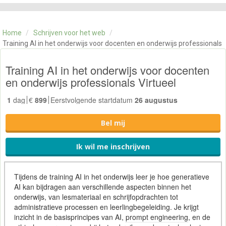
CATEGORIE
TRAININGEN
Home
/
Schrijven voor het web
/
OVER ONS
Training AI in het onderwijs voor docenten en onderwijs professionals
CONTACT
SKILLS ALCHEMIST
Training AI in het onderwijs voor docenten
en onderwijs professionals Virtueel
1
dag
€
899
Eerstvolgende startdatum
26 augustus
Bel mij
Ik wil me inschrijven
Tijdens de training AI in het onderwijs leer je hoe generatieve
AI kan bijdragen aan verschillende aspecten binnen het
onderwijs, van lesmateriaal en schrijfopdrachten tot
administratieve processen en leerlingbegeleiding. Je krijgt
inzicht in de basisprincipes van AI,
prompt engineering
, en de