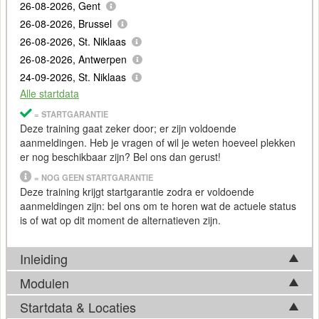
26-08-2026, Gent
26-08-2026, Brussel
26-08-2026, St. Niklaas
26-08-2026, Antwerpen
24-09-2026, St. Niklaas
Alle startdata
= STARTGARANTIE
Deze training gaat zeker door; er zijn voldoende
aanmeldingen. Heb je vragen of wil je weten hoeveel plekken
er nog beschikbaar zijn? Bel ons dan gerust!
= NOG GEEN STARTGARANTIE
Deze training krijgt startgarantie zodra er voldoende
aanmeldingen zijn: bel ons om te horen wat de actuele status
is of wat op dit moment de alternatieven zijn.
Inleiding
Modulen
Generatieve AI biedt enorme mogelijkheden binnen het
onderwijs, en niet alleen in het klaslokaal. Deze technologie,
Startdata & Locaties
Tijdens de Training AI in het onderwijs voor docenten en
die in staat is om op basis van een prompt nieuwe teksten,