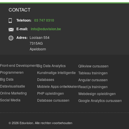
CONTACT
Telefoon:
03 747 0310
E-mail:
info@eduvision.be
Adres:
Loolaan 554
7315AG
Apeldoorn
Front-end Development
Big Data Analytics
Qlikview cursussen
Programmeren
Kunstmatige Intelligentie
Tableau trainingen
Big Data
Databases
Angular cursussen
Datavisualisatie
Mobiele Apps ontwikkelen
React.js trainingen
Online Marketing
PHP opleidingen
Webdesign opleidingen
Social Media
Database cursussen
Google Analytics cursussen
© 2026 Eduvision. Alle rechten voorbehouden