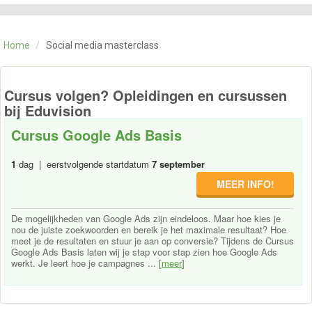
CATEGORIE
TRAININGEN
Home
/
Social media masterclass
OVER ONS
CONTACT
SKILLS ALCHEMIST
Cursus volgen? Opleidingen en cursussen
bij Eduvision
Cursus Google Ads Basis
1
dag | eerstvolgende startdatum
7 september
MEER INFO!
De mogelijkheden van Google Ads zijn eindeloos. Maar hoe kies je
nou de juiste zoekwoorden en bereik je het maximale resultaat? Hoe
meet je de resultaten en stuur je aan op conversie? Tijdens de Cursus
Google Ads Basis laten wij je stap voor stap zien hoe Google Ads
werkt. Je leert hoe je campagnes ... [
meer
]