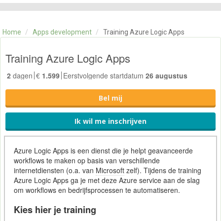
CATEGORIE
TRAININGEN
Home
/
Apps development
/
Training Azure Logic Apps
OVER ONS
CONTACT
Training Azure Logic Apps
SKILLS ALCHEMIST
2
dagen
€
1.599
Eerstvolgende startdatum
26 augustus
Bel mij
Ik wil me inschrijven
Azure Logic Apps is een dienst die je helpt geavanceerde
workflows te maken op basis van verschillende
internetdiensten (o.a. van
Microsoft
zelf). Tijdens de training
Azure Logic Apps ga je met deze Azure service aan de slag
om workflows en bedrijfsprocessen te automatiseren.
Kies hier je training