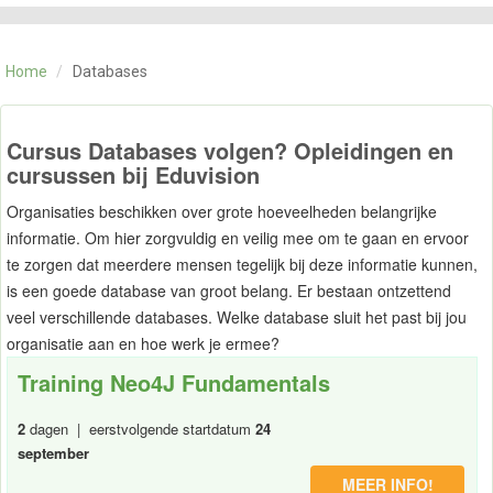
CATEGORIE
TRAININGEN
Home
/
Databases
OVER ONS
CONTACT
SKILLS ALCHEMIST
Cursus Databases volgen? Opleidingen en
cursussen bij Eduvision
Organisaties beschikken over grote hoeveelheden belangrijke
informatie. Om hier zorgvuldig en veilig mee om te gaan en ervoor
te zorgen dat meerdere mensen tegelijk bij deze informatie kunnen,
is een goede database van groot belang. Er bestaan ontzettend
veel verschillende databases. Welke database sluit het past bij jou
organisatie aan en hoe werk je ermee?
Training Neo4J Fundamentals
2
dagen | eerstvolgende startdatum
24
september
MEER INFO!