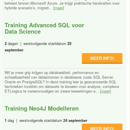
beheert binnen Microsoft Azure. Je krijgt praktische handvatten voor
hybride scenario’s, migrati... [
meer
]
Training Advanced SQL voor
Data Science
2
dagen | eerstvolgende startdatum
25
september
MEER INFO!
Wil je meer grip krijgen op datakwaliteit, performance en
schaalbaarheid van datastromen in databases zoals SQL Server,
Oracle en PostgreSQL? In deze training leer je geavanceerde SQL
technieken inzetten om datasets te bouwen voor analyse, complexe
ETL-logica te vereenvoudigen en zware bewerkingen e... [
meer
]
Training Neo4J Modelleren
1
dag | eerstvolgende startdatum
24 september
MEER INFO!