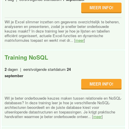
MEER INFO!
Wil je Excel slimmer inzetten om gegevens overzichtelijk te beheren,
analyseren en presenteren, zodat je sneller beter onderbouwde
keuzes maakt? In deze training leer je hoe je lijsten en tabellen
efficiënt organiseert, actuele Excel-functies en dynamische
matrixformules toepast en werkt met dr... [
meer
]
Training NoSQL
2
dagen | eerstvolgende startdatum
24
september
MEER INFO!
Wil je beter onderbouwde keuzes maken tussen relationele en NoSQL-
databases? In deze training leer je hoe je verschillende NoSQL-
architecturen beoordeelt en de juiste database kiest voor
uiteenlopende datastructuren en toepassingen. Je krijgt praktische
handvatten waarmee je beter onderbouwde ontwer... [
meer
]