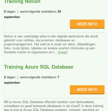
Training Notion
2
dagen | eerstvolgende startdatum
24
september
MEER INFO!
Notion is een veelzijdige alles-in-één digitale werkruimte die wordt
gebruikt voor notities, documenten, databases en
projectmanagement. Het stelt je in staat om tekst, afbeeldingen,
links, to-do lijsten, tabellen en andere soorten informatie op een
flexibele manier te organiseren en t... [
meer
]
Training Azure SQL Database
2
dagen | eerstvolgende startdatum
7
september
MEER INFO!
Wil je Azure SQL Database effectief inzetten voor betrouwbare,
schaalbare en goed beheerde databases in de cloud? In deze training
leer je hoe je Azure SQL Database ontwerpt, migreert, beveiligt en