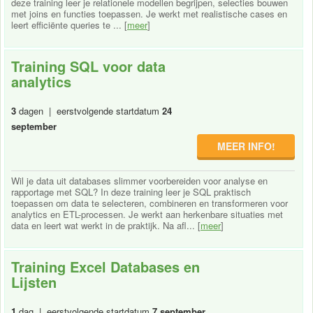
deze training leer je relationele modellen begrijpen, selecties bouwen
met joins en functies toepassen. Je werkt met realistische cases en
leert efficiënte queries te ... [
meer
]
Training SQL voor data
analytics
3
dagen | eerstvolgende startdatum
24
september
MEER INFO!
Wil je data uit databases slimmer voorbereiden voor analyse en
rapportage met SQL? In deze training leer je SQL praktisch
toepassen om data te selecteren, combineren en transformeren voor
analytics en ETL-processen. Je werkt aan herkenbare situaties met
data en leert wat werkt in de praktijk. Na afl... [
meer
]
Training Excel Databases en
Lijsten
1
dag | eerstvolgende startdatum
7 september