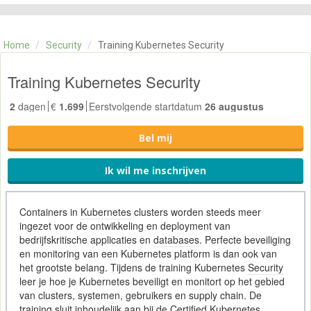
CATEGORIE
TRAININGEN
Home
/
Security
/
Training Kubernetes Security
OVER ONS
CONTACT
Training Kubernetes Security
SKILLS ALCHEMIST
2
dagen
€
1.699
Eerstvolgende startdatum
26 augustus
Bel mij
Ik wil me inschrijven
Containers in
Kubernetes
clusters worden steeds meer
ingezet voor de ontwikkeling en deployment van
bedrijfskritische applicaties en
databases
. Perfecte beveiliging
en monitoring van een Kubernetes platform is dan ook van
het grootste belang. Tijdens de training Kubernetes
Security
leer je hoe je Kubernetes beveiligt en monitort op het gebied
van clusters, systemen, gebruikers en supply chain. De
training sluit inhoudelijk aan bij de Certified Kubernetes