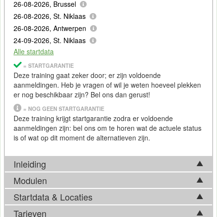
26-08-2026, Brussel
26-08-2026, St. Niklaas
26-08-2026, Antwerpen
24-09-2026, St. Niklaas
Alle startdata
= STARTGARANTIE
Deze training gaat zeker door; er zijn voldoende
aanmeldingen. Heb je vragen of wil je weten hoeveel plekken
er nog beschikbaar zijn? Bel ons dan gerust!
= NOG GEEN STARTGARANTIE
Deze training krijgt startgarantie zodra er voldoende
aanmeldingen zijn: bel ons om te horen wat de actuele status
is of wat op dit moment de alternatieven zijn.
Inleiding
Modulen
Containers worden veel gebruikt als
virtualisatie
oplossing in
software development en de deployment van applicaties en
Startdata & Locaties
Tijdens de cursus
Kubernetes
Security
komen de volgende
databases
, waarbij
Kubernetes
vaak het platform is voor het
onderwerpen aan bod:
Tarieven
automatiseren, uitrollen en beheren van clusters van deze