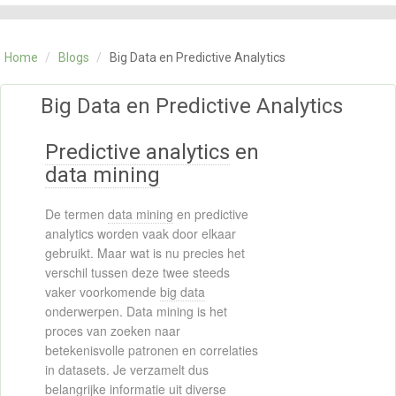
CATEGORIE
TRAININGEN
Home
/
Blogs
/
Big Data en Predictive Analytics
OVER ONS
CONTACT
Big Data en Predictive Analytics
SKILLS ALCHEMIST
Predictive analytics
en
data mining
De termen
data mining
en predictive
analytics worden vaak door elkaar
gebruikt. Maar wat is nu precies het
verschil tussen deze twee steeds
vaker voorkomende
big data
onderwerpen. Data mining is het
proces van zoeken naar
betekenisvolle patronen en correlaties
in datasets. Je verzamelt dus
belangrijke informatie uit diverse