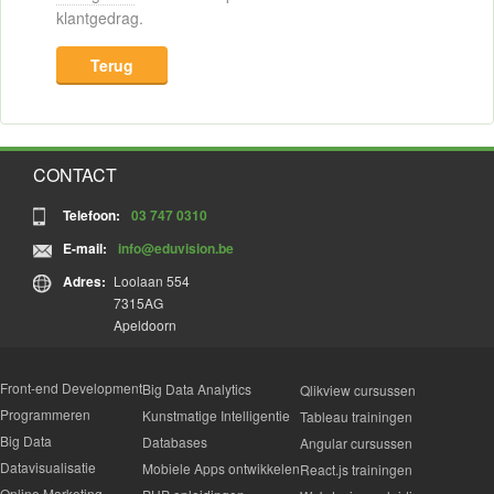
klantgedrag.
Terug
CONTACT
Telefoon:
03 747 0310
E-mail:
info@eduvision.be
Adres:
Loolaan 554
7315AG
Apeldoorn
Front-end Development
Big Data Analytics
Qlikview cursussen
Programmeren
Kunstmatige Intelligentie
Tableau trainingen
Big Data
Databases
Angular cursussen
Datavisualisatie
Mobiele Apps ontwikkelen
React.js trainingen
Online Marketing