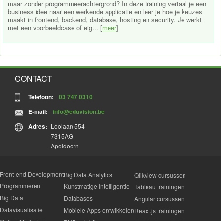
maar zonder programmeerachtergrond? In deze training vertaal je een
business idee naar een werkende applicatie en leer je hoe je keuzes
maakt in frontend, backend, database, hosting en security. Je werkt
met een voorbeeldcase of eig... [
meer
]
CONTACT
Telefoon:
03 747 0310
E-mail:
info@eduvision.be
Adres:
Loolaan 554
7315AG
Apeldoorn
Front-end Development
Big Data Analytics
Qlikview cursussen
Programmeren
Kunstmatige Intelligentie
Tableau trainingen
Big Data
Databases
Angular cursussen
Datavisualisatie
Mobiele Apps ontwikkelen
React.js trainingen