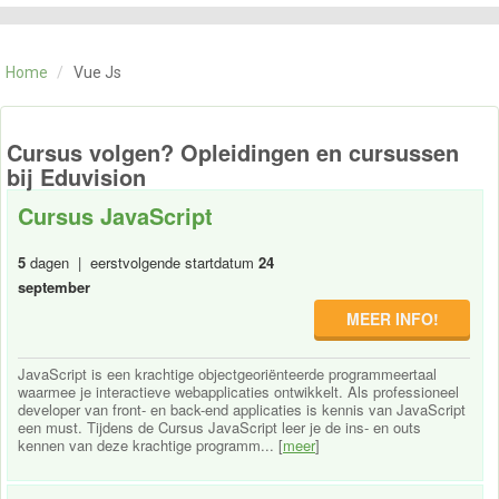
CATEGORIE
TRAININGEN
Home
/
Vue Js
OVER ONS
CONTACT
SKILLS ALCHEMIST
Cursus volgen? Opleidingen en cursussen
bij Eduvision
Cursus JavaScript
5
dagen | eerstvolgende startdatum
24
september
MEER INFO!
JavaScript is een krachtige objectgeoriënteerde programmeertaal
waarmee je interactieve webapplicaties ontwikkelt. Als professioneel
developer van front- en back-end applicaties is kennis van JavaScript
een must. Tijdens de Cursus JavaScript leer je de ins- en outs
kennen van deze krachtige programm... [
meer
]