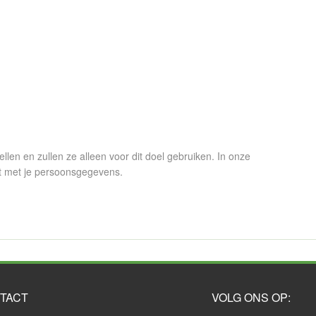
en en zullen ze alleen voor dit doel gebruiken. In onze
t met je persoonsgegevens.
TACT
VOLG ONS OP: