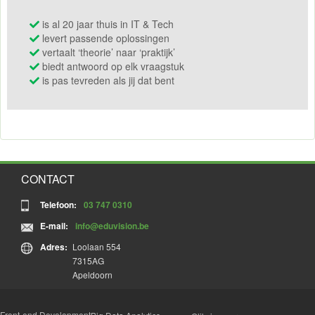
is al 20 jaar thuis in IT & Tech
levert passende oplossingen
vertaalt ‘theorie’ naar ‘praktijk’
biedt antwoord op elk vraagstuk
is pas tevreden als jij dat bent
CONTACT
Telefoon:
03 747 0310
E-mail:
info@eduvision.be
Adres:
Loolaan 554
7315AG
Apeldoorn
Front-end Development