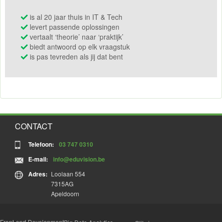
is al 20 jaar thuis in IT & Tech
levert passende oplossingen
vertaalt ‘theorie’ naar ‘praktijk’
biedt antwoord op elk vraagstuk
is pas tevreden als jij dat bent
CONTACT
Telefoon:
03 747 0310
E-mail:
info@eduvision.be
Adres:
Loolaan 554
7315AG
Apeldoorn
Front-end Development