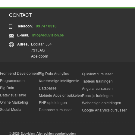
CONTACT
Telefoon:
03 747 0310
E-mail:
info@eduvision.be
Adres:
Loolaan 554
7315AG
Apeldoorn
Front-end Development
Big Data Analytics
Qlikview cursussen
Programmeren
Kunstmatige Intelligentie
Tableau trainingen
Big Data
Databases
Angular cursussen
Datavisualisatie
Mobiele Apps ontwikkelen
React.js trainingen
Online Marketing
PHP opleidingen
Webdesign opleidingen
Social Media
Database cursussen
Google Analytics cursussen
© 2026 Eduvision. Alle rechten voorbehouden