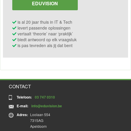
EDUVISION
is al 20 jaar thuis in IT & Tech
levert passende oplossingen
vertaalt ‘theorie’ naar ‘praktijk’
biedt antwoord op elk vraagstuk
is pas tevreden als jij dat bent
CONTACT
Telefoon:
03 747 0310
E-mail:
info@eduvision.be
Adres:
Loolaan 554
7315AG
Apeldoorn