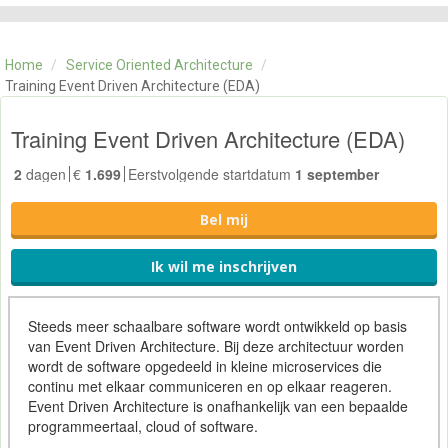
CATEGORIE
TRAININGEN
Home
/
Service Oriented Architecture
/
OVER ONS
Training Event Driven Architecture (EDA)
CONTACT
SKILLS ALCHEMIST
Training Event Driven Architecture (EDA)
2
dagen
€
1.699
Eerstvolgende startdatum
1 september
Bel mij
Ik wil me inschrijven
Steeds meer schaalbare software wordt ontwikkeld op basis
van Event Driven Architecture. Bij deze architectuur worden
wordt de software opgedeeld in kleine microservices die
continu met elkaar communiceren en op elkaar reageren.
Event Driven Architecture is onafhankelijk van een bepaalde
programmeertaal, cloud of software.