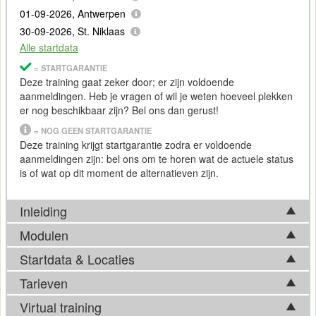
01-09-2026, Antwerpen
30-09-2026, St. Niklaas
Alle startdata
= STARTGARANTIE
Deze training gaat zeker door; er zijn voldoende
aanmeldingen. Heb je vragen of wil je weten hoeveel plekken
er nog beschikbaar zijn? Bel ons dan gerust!
= NOG GEEN STARTGARANTIE
Deze training krijgt startgarantie zodra er voldoende
aanmeldingen zijn: bel ons om te horen wat de actuele status
is of wat op dit moment de alternatieven zijn.
Inleiding
Modulen
Microservices zijn in de wereld van cloud en schaalbare
software niet meer weg te denken. Omvangrijke complexe
Startdata & Locaties
Tijdens de Training Event Driven Architecture (EDA) komen in
applicaties worden opgedeeld in microservices die ieder een
basis onderstaande onderwerpen aan bod. Afhankelijk van
Tarieven
taak voor zich nemen. Het voordeel hiervan is dat het
Kies uit 5 locatie(s) in België. Ook beschikbaar in
Utrecht
en
ontwikkelingen op het vakgebied, kan de feitelijke
platform voorspelbaarder wordt, makkelijker te schalen en
Apeldoorn
.
Virtual training
trainingsinhoud hier echter van afwijken. Bel ons gerust voor
fouttolerantie beter te managen is.