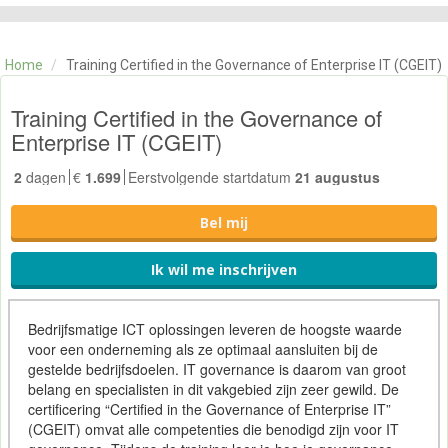
CATEGORIE
TRAININGEN
Home
/
Training Certified in the Governance of Enterprise IT (CGEIT)
OVER ONS
CONTACT
Training Certified in the Governance of
SKILLS ALCHEMIST
Enterprise IT (CGEIT)
2
dagen
€
1.699
Eerstvolgende startdatum
21 augustus
Bel mij
Ik wil me inschrijven
Bedrijfsmatige ICT oplossingen leveren de hoogste waarde
voor een onderneming als ze optimaal aansluiten bij de
gestelde bedrijfsdoelen. IT governance is daarom van groot
belang en specialisten in dit vakgebied zijn zeer gewild. De
certificering “Certified in the Governance of Enterprise IT”
(CGEIT) omvat alle competenties die benodigd zijn voor IT