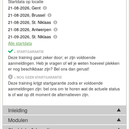
Startdata op locatie
21-08-2026, Gent
21-08-2026, Brussel
21-08-2026, St. Niklaas
21-08-2026, Antwerpen
21-09-2026, St. Niklaas
Alle startdata
= STARTGARANTIE
Deze training gaat zeker door; er zijn voldoende
aanmeldingen. Heb je vragen of wil je weten hoeveel plekken
er nog beschikbaar zijn? Bel ons dan gerust!
= NOG GEEN STARTGARANTIE
Deze training krijgt startgarantie zodra er voldoende
aanmeldingen zijn: bel ons om te horen wat de actuele status
is of wat op dit moment de alternatieven zijn.
Inleiding
Modulen
De ISACA (Information Systems Audit and Control
Association) is een non-profit organisatie die een aantal