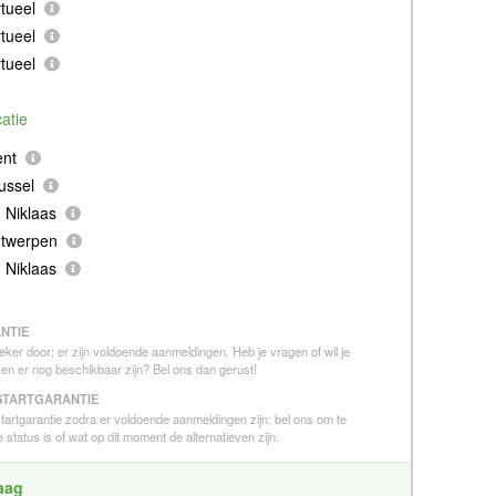
tueel
tueel
tueel
catie
ent
ussel
 Niklaas
ntwerpen
 Niklaas
NTIE
eker door; er zijn voldoende aanmeldingen. Heb je vragen of wil je
en er nog beschikbaar zijn? Bel ons dan gerust!
STARTGARANTIE
 startgarantie zodra er voldoende aanmeldingen zijn: bel ons om te
 status is of wat op dit moment de alternatieven zijn.
raag