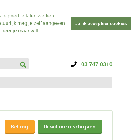
ite goed te laten werken,
tuurlijk mag je zelf aangeven
Ja, ik accepteer cookies
neer je maar wilt.
03 747 0310
Bel mij
Ik wil me inschrijven