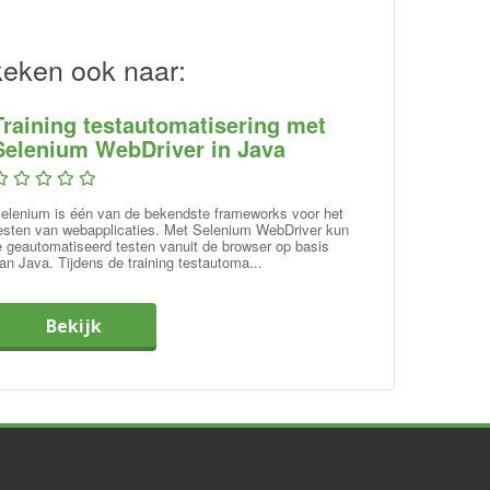
keken ook naar:
Training testautomatisering met
Selenium WebDriver in Java
elenium is één van de bekendste frameworks voor het
esten van webapplicaties. Met Selenium WebDriver kun
e geautomatiseerd testen vanuit de browser op basis
an Java. Tijdens de training testautoma...
Bekijk