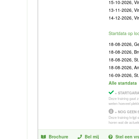
15-10-2026, Vir
13-11-2026, Vir
14-12-2026, Vir
Startdata op lo
18-08-2026, G
18-08-2026, Br
18-08-2026, St.
18-08-2026, A
16-09-2026, St.
Alle startdata
= STARTGARA
Deze training gaat z
weten hoeveel plekk
= NOG GEEN 
Deze training krijgt
horen wat de actuele
Brochure
Bel mij
Stel een v