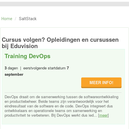
CATEGORIE
TRAININGEN
Home
/
SaltStack
OVER ONS
CONTACT
SKILLS ALCHEMIST
Cursus volgen? Opleidingen en cursussen
bij Eduvision
Training DevOps
3
dagen | eerstvolgende startdatum
7
september
MEER INFO!
DevOps draait om de samenwerking tussen de softwareontwikkeling
en productiebeheer. Beide teams zijn verantwoordelijk voor het
eindresultaat van de software en de code. DevOps integreert dus
ontwikkelaars en operationele teams om samenwerking en
productiviteit te verbeteren. Bij DevOps werkt dus ied... [
meer
]