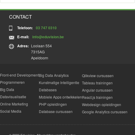
CONTACT
Telefoon:
03 747 0310
E-mail:
info@eduvision.be
Adres:
Loolaan 554
7315AG
Apeldoorn
Front-end Development
Big Data Analytics
Qlikview cursussen
Programmeren
Kunstmatige Intelligentie
Tableau trainingen
Big Data
Databases
Angular cursussen
Datavisualisatie
Mobiele Apps ontwikkelen
React.js trainingen
Online Marketing
PHP opleidingen
Webdesign opleidingen
Social Media
Database cursussen
Google Analytics cursussen