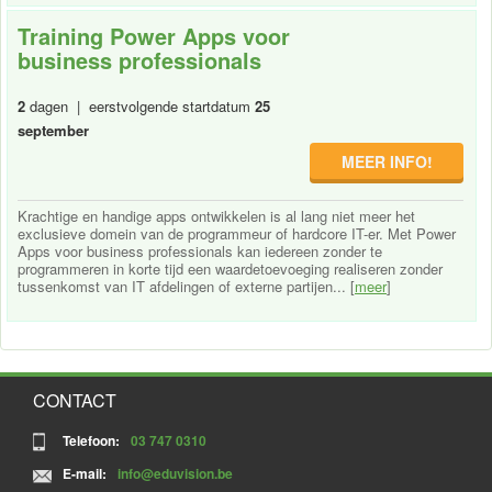
Training Power Apps voor
business professionals
2
dagen | eerstvolgende startdatum
25
september
MEER INFO!
Krachtige en handige apps ontwikkelen is al lang niet meer het
exclusieve domein van de programmeur of hardcore IT-er. Met Power
Apps voor business professionals kan iedereen zonder te
programmeren in korte tijd een waardetoevoeging realiseren zonder
tussenkomst van IT afdelingen of externe partijen... [
meer
]
CONTACT
Telefoon:
03 747 0310
E-mail:
info@eduvision.be