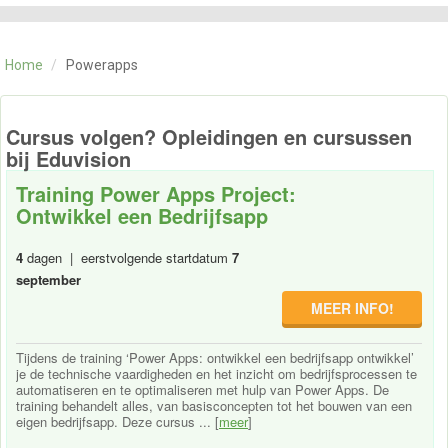
CATEGORIE
TRAININGEN
Home
/
Powerapps
OVER ONS
CONTACT
SKILLS ALCHEMIST
Cursus volgen? Opleidingen en cursussen
bij Eduvision
Training Power Apps Project:
Ontwikkel een Bedrijfsapp
4
dagen | eerstvolgende startdatum
7
september
MEER INFO!
Tijdens de training ‘Power Apps: ontwikkel een bedrijfsapp ontwikkel’
je de technische vaardigheden en het inzicht om bedrijfsprocessen te
automatiseren en te optimaliseren met hulp van Power Apps. De
training behandelt alles, van basisconcepten tot het bouwen van een
eigen bedrijfsapp. Deze cursus ... [
meer
]