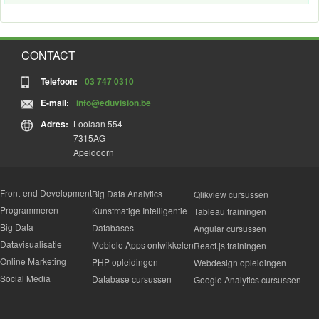
CONTACT
Telefoon:
03 747 0310
E-mail:
info@eduvision.be
Adres:
Loolaan 554
7315AG
Apeldoorn
Front-end Development
Big Data Analytics
Qlikview cursussen
Programmeren
Kunstmatige Intelligentie
Tableau trainingen
Big Data
Databases
Angular cursussen
Datavisualisatie
Mobiele Apps ontwikkelen
React.js trainingen
Online Marketing
PHP opleidingen
Webdesign opleidingen
Social Media
Database cursussen
Google Analytics cursussen