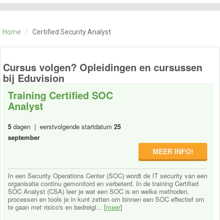
CATEGORIE
TRAININGEN
Home
/
Certified Security Analyst
OVER ONS
CONTACT
SKILLS ALCHEMIST
Cursus volgen? Opleidingen en cursussen
bij Eduvision
Training Certified SOC
Analyst
5
dagen | eerstvolgende startdatum
25
september
MEER INFO!
In een Security Operations Center (SOC) wordt de IT security van een
organisatie continu gemonitord en verbeterd. In de training Certified
SOC Analyst (CSA) leer je wat een SOC is en welke methoden,
processen en tools je in kunt zetten om binnen een SOC effectief om
te gaan met risico's en bedreigi... [
meer
]