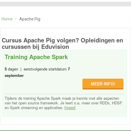
CATEGORIE
TRAININGEN
Home
/
Apache Pig
OVER ONS
CONTACT
SKILLS ALCHEMIST
Cursus Apache Pig volgen? Opleidingen en
cursussen bij Eduvision
Training Apache Spark
5
dagen | eerstvolgende startdatum
7
september
MEER INFO!
Tijdens de training Apache Spark maak je kennis met alle aspecten
van het open source framework. Je leert o.a. meer over RDDs, HDSF
en Spark streaming en applicaties. [
meer
]